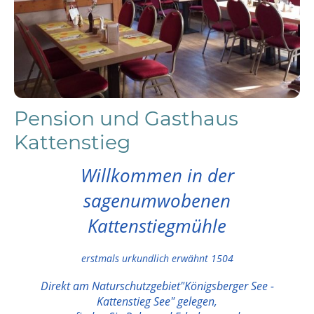
Pension und Gasthaus
Kattenstieg
Willkommen in der
sagenumwobenen
Kattenstiegmühle
erstmals urkundlich erwähnt 1504
Direkt am Naturschutzgebiet"Königsberger See -
Kattenstieg See" gelegen,