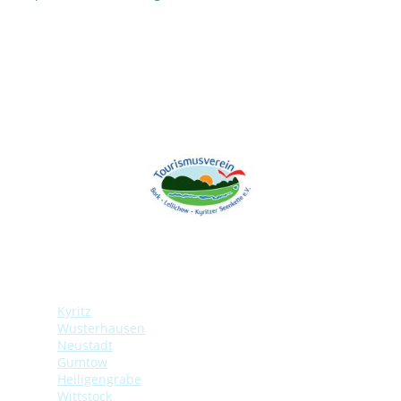
Weiterführende Links
Kyritz
Wusterhausen
Neustadt
Gumtow
Heiligengrabe
Wittstock