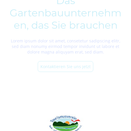
Das
Gartenbauunternehm
en, das Sie brauchen
Lorem ipsum dolor sit amet, consetetur sadipscing elitr,
sed diam nonumy eirmod tempor invidunt ut labore et
dolore magna aliquyam erat, sed diam.
Kontaktieren Sie uns jetzt